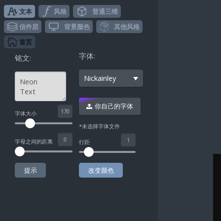
文本
风格
普通三维
信件层
背景颜色
其他风格
首页
字体:
铭文:
Nickainley
你自己的字体
^
字体大小
*未选择字体文件
字母之间的距离
行距
提示
改变颜色