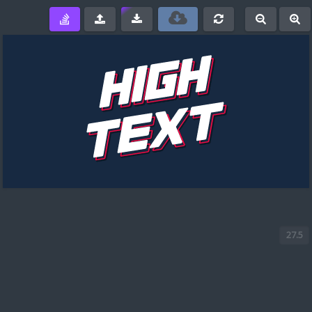
e
-
+