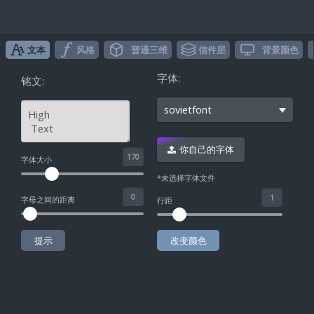
文本
风格
普通三维
信件层
背景颜色
字体:
铭文:
sovietfont
你自己的字体
^
字体大小
*未选择字体文件
字母之间的距离
行距
提示
改变颜色