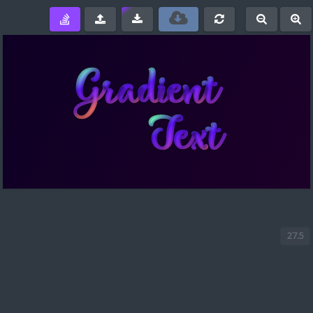
e
-
+