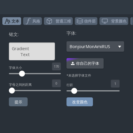
文本
风格
普通三维
信件层
背景颜色
字体:
铭文:
BonjourMonAmiRUS
你自己的字体
^
字体大小
*未选择字体文件
字母之间的距离
行距
提示
改变颜色