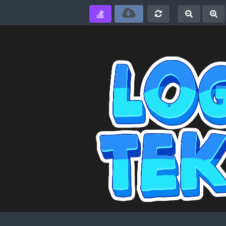
e
-
+